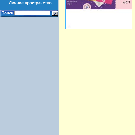
Личное пространство
Поиск