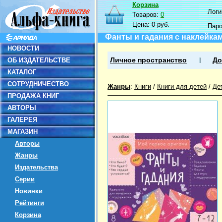
Корзина
Логин
Товаров:
0
Цена:
0 руб.
Пар
Фанты и гадания с наклейками
НОВОСТИ
ОБ ИЗДАТЕЛЬСТВЕ
Личное пространство
До
КАТАЛОГ
СОТРУДНИЧЕСТВО
Жанры
:
Книги
/
Книги для детей
/
Де
ПРОДАЖА КНИГ
АВТОРЫ
ГАЛЕРЕЯ
МАГАЗИН
Авторы
Жанры
Издательства
Серии
Новинки
Рейтинги
Корзина