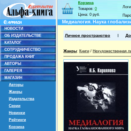
Корзина
Логин
Товаров:
0
Цена:
0 руб.
Пар
Медиалогия. Наука глобализ
НОВОСТИ
ОБ ИЗДАТЕЛЬСТВЕ
Личное пространство
До
КАТАЛОГ
СОТРУДНИЧЕСТВО
Жанры
:
Книги
/
Нехудожественная л
ПРОДАЖА КНИГ
АВТОРЫ
ГАЛЕРЕЯ
МАГАЗИН
Авторы
Жанры
Издательства
Серии
Новинки
Рейтинги
Корзина