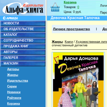
Корзина
Логин
Товаров:
0
Цена:
0 руб.
Пар
Девочка Красная Тапочка
НОВОСТИ
ОБ ИЗДАТЕЛЬСТВЕ
Личное пространство
До
КАТАЛОГ
СОТРУДНИЧЕСТВО
Жанры
:
Книги
/
Художественная лит
отечественный детектив
ПРОДАЖА КНИГ
АВТОРЫ
ГАЛЕРЕЯ
МАГАЗИН
Авторы
Жанры
Издательства
Серии
Новинки
Рейтинги
Корзина