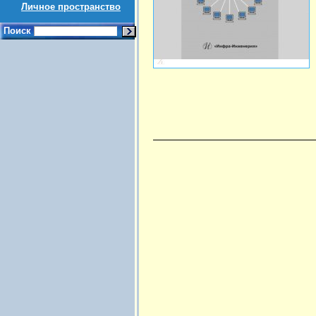
Личное пространство
Поиск