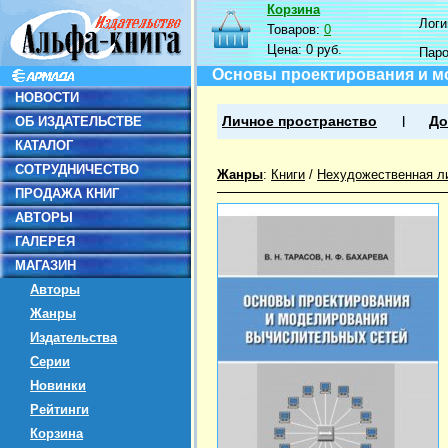
Корзина
Логин
Товаров:
0
Цена:
0 руб.
Пар
Основы проектирования и м
НОВОСТИ
ОБ ИЗДАТЕЛЬСТВЕ
Личное пространство
До
КАТАЛОГ
СОТРУДНИЧЕСТВО
Жанры
:
Книги
/
Нехудожественная л
ПРОДАЖА КНИГ
АВТОРЫ
ГАЛЕРЕЯ
МАГАЗИН
Авторы
Жанры
Издательства
Серии
Новинки
Рейтинги
Корзина