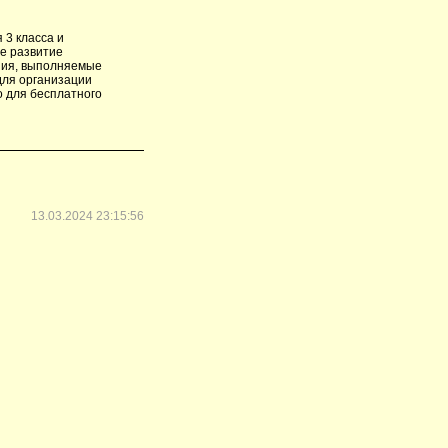
 3 класса и
е развитие
ания, выполняемые
для организации
о для бесплатного
13.03.2024 23:15:56