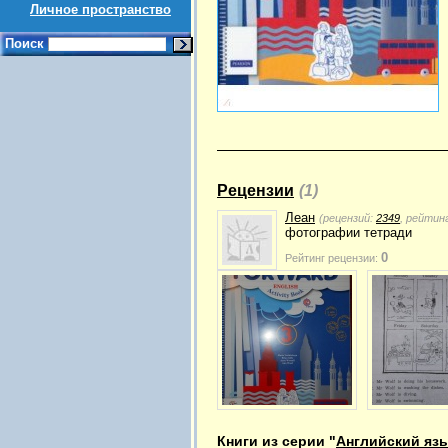
Личное пространство
Поиск
Рецензии
(1)
Леан
(рецензий:
2349
, рейтин
фотографии тетради
0
Рейтинг рецензии:
Книги из серии "
Английский язы