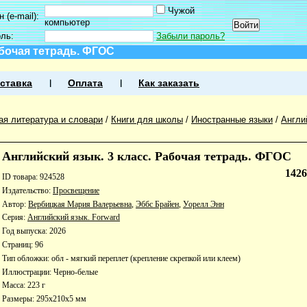
Чужой
 (e-mail):
компьютер
оль:
Забыли пароль?
абочая тетрадь. ФГОС
ставка
Оплата
Как заказать
ая литература и словари
/
Книги для школы
/
Иностранные языки
/
Англи
Английский язык. 3 класс. Рабочая тетрадь. ФГОС
142
ID товара: 924528
Издательство:
Просвещение
Автор:
Вербицкая Мария Валерьевна
,
Эббс Брайен
,
Уорелл Энн
Серия:
Английский язык. Forward
Год выпуска: 2026
Страниц: 96
Тип обложки: обл - мягкий переплет (крепление скрепкой или клеем)
Иллюстрации: Черно-белые
Масса: 223 г
Размеры: 295x210x5 мм