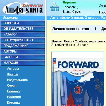
Корзина
Логин
Товаров:
0
Цена:
0 руб.
Пар
Английский язык. 3 класс. Р
НОВОСТИ
ОБ ИЗДАТЕЛЬСТВЕ
Личное пространство
До
КАТАЛОГ
СОТРУДНИЧЕСТВО
Жанры
:
Книги
/
Учебная, методическ
Английский язык. 3 класс
ПРОДАЖА КНИГ
АВТОРЫ
ГАЛЕРЕЯ
МАГАЗИН
Авторы
Жанры
Издательства
Серии
Новинки
Рейтинги
Корзина