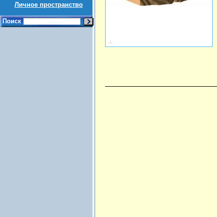
Личное пространство
Поиск