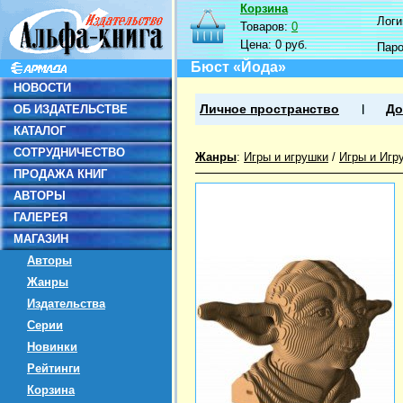
Корзина
Логин
Товаров:
0
Цена:
0 руб.
Пар
Бюст «Йода»
НОВОСТИ
ОБ ИЗДАТЕЛЬСТВЕ
Личное пространство
До
КАТАЛОГ
СОТРУДНИЧЕСТВО
Жанры
:
Игры и игрушки
/
Игры и Игр
ПРОДАЖА КНИГ
АВТОРЫ
ГАЛЕРЕЯ
МАГАЗИН
Авторы
Жанры
Издательства
Серии
Новинки
Рейтинги
Корзина