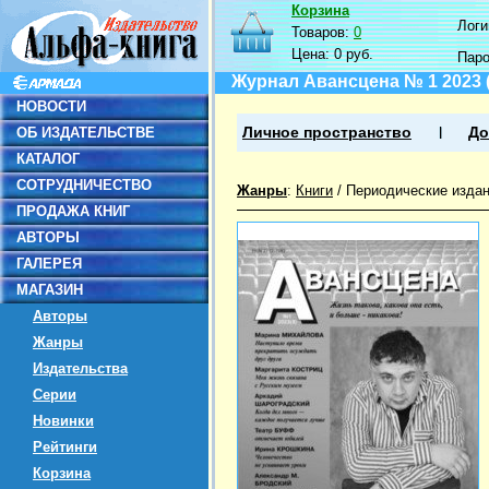
Корзина
Логин
Товаров:
0
Цена:
0 руб.
Пар
Журнал Авансцена № 1 2023 (
НОВОСТИ
ОБ ИЗДАТЕЛЬСТВЕ
Личное пространство
До
КАТАЛОГ
СОТРУДНИЧЕСТВО
Жанры
:
Книги
/
Периодические изда
ПРОДАЖА КНИГ
АВТОРЫ
ГАЛЕРЕЯ
МАГАЗИН
Авторы
Жанры
Издательства
Серии
Новинки
Рейтинги
Корзина