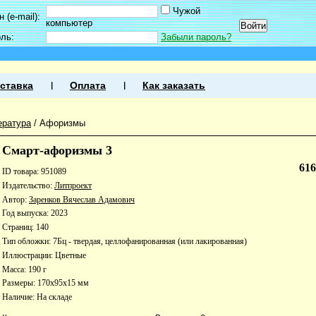
Чужой
 (e-mail):
компьютер
оль:
Забыли пароль?
ставка
Оплата
Как заказать
ература
/
Афоризмы
Смарт-афоризмы 3
61
ID товара: 951089
Издательство:
Литпроект
Автор:
Заренков Вячеслав Адамович
Год выпуска: 2023
Страниц: 140
Тип обложки: 7Бц - твердая, целлофанированная (или лакированная)
Иллюстрации: Цветные
Масса: 190 г
Размеры: 170x95x15 мм
Наличие:
На складе