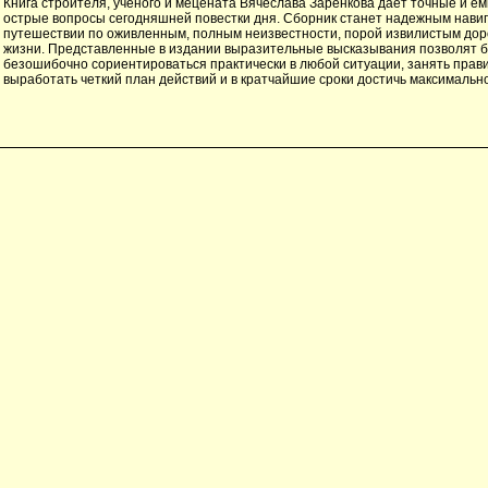
Книга строителя, ученого и мецената Вячеслава Заренкова дает точные и ем
острые вопросы сегодняшней повестки дня. Сборник станет надежным нави
путешествии по оживленным, полным неизвестности, порой извилистым до
жизни. Представленные в издании выразительные высказывания позволят б
безошибочно сориентироваться практически в любой ситуации, занять прав
выработать четкий план действий и в кратчайшие сроки достичь максимально