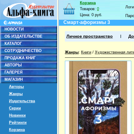
Корзина
Логин
Товаров:
0
Цена:
0 руб.
Пар
Смарт-афоризмы 3
НОВОСТИ
ОБ ИЗДАТЕЛЬСТВЕ
Личное пространство
До
КАТАЛОГ
СОТРУДНИЧЕСТВО
Жанры
:
Книги
/
Художественная лит
ПРОДАЖА КНИГ
АВТОРЫ
ГАЛЕРЕЯ
МАГАЗИН
Авторы
Жанры
Издательства
Серии
Новинки
Рейтинги
Корзина