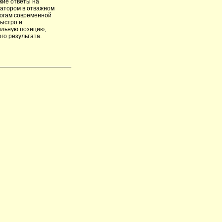
кие ответы на
гатором в отважном
рогам современной
ыстро и
ильную позицию,
го результата.