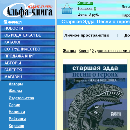
Корзина
Логин
Товаров:
0
Цена:
0 руб.
Пар
Старшая Эдда. Песни о героя
НОВОСТИ
ОБ ИЗДАТЕЛЬСТВЕ
Личное пространство
До
КАТАЛОГ
СОТРУДНИЧЕСТВО
Жанры
:
Книги
/
Художественная лит
ПРОДАЖА КНИГ
АВТОРЫ
ГАЛЕРЕЯ
МАГАЗИН
Авторы
Жанры
Издательства
Серии
Новинки
Рейтинги
Корзина