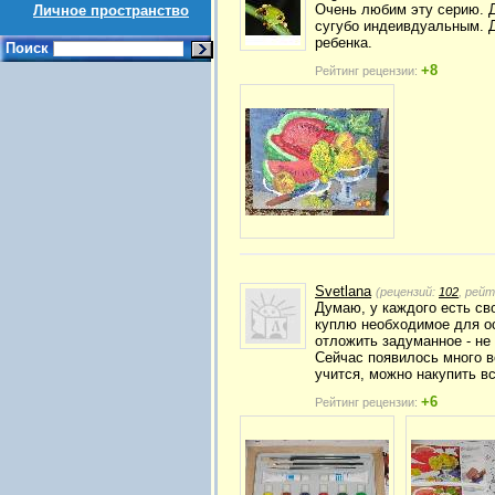
Очень любим эту серию. Д
Личное пространство
сугубо индеивдуальным. Д
ребенка.
Поиск
+8
Рейтинг рецензии:
Svetlana
(рецензий:
102
, рей
Думаю, у каждого есть сво
куплю необходимое для ос
отложить задуманное - не 
Сейчас появилось много в
учится, можно накупить в
+6
Рейтинг рецензии: