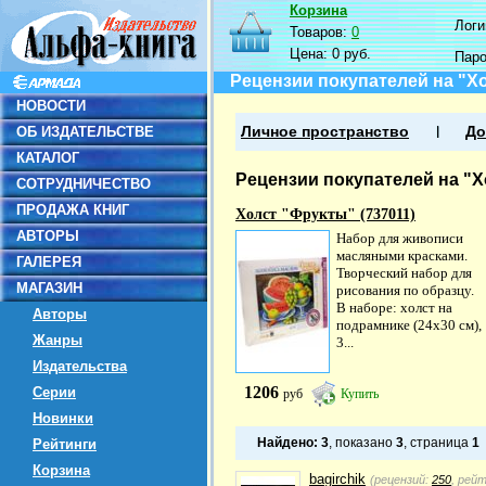
Корзина
Логин
Товаров:
0
Цена:
0 руб.
Пар
Рецензии покупателей на "Хо
НОВОСТИ
ОБ ИЗДАТЕЛЬСТВЕ
Личное пространство
До
КАТАЛОГ
Рецензии покупателей на "Х
СОТРУДНИЧЕСТВО
ПРОДАЖА КНИГ
Холст "Фрукты" (737011)
АВТОРЫ
Набор для живописи
масляными красками.
ГАЛЕРЕЯ
Творческий набор для
МАГАЗИН
рисования по образцу.
В наборе: холст на
Авторы
подрамнике (24х30 см),
Жанры
3...
Издательства
1206
Серии
руб
Купить
Новинки
Найдено:
3
, показано
3
, страница
1
Рейтинги
Корзина
bagirchik
(рецензий:
250
, рей