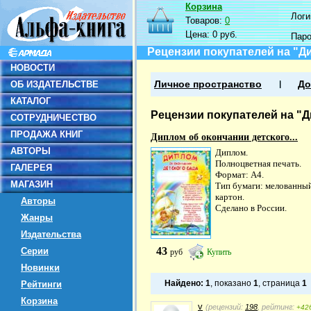
Корзина
Логин
Товаров:
0
Цена:
0 руб.
Пар
Рецензии покупателей на "Ди
НОВОСТИ
ОБ ИЗДАТЕЛЬСТВЕ
Личное пространство
До
КАТАЛОГ
Рецензии покупателей на "Д
СОТРУДНИЧЕСТВО
ПРОДАЖА КНИГ
Диплом об окончании детского...
АВТОРЫ
Диплом.
Полноцветная печать.
ГАЛЕРЕЯ
Формат: А4.
МАГАЗИН
Тип бумаги: мелованны
картон.
Авторы
Сделано в России.
Жанры
Издательства
43
Серии
руб
Купить
Новинки
Найдено:
1
, показано
1
, страница
1
Рейтинги
Корзина
v
(рецензий:
198
, рейтинг:
+42