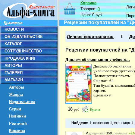
Корзина
Логин
Товаров:
0
Цена:
0 руб.
Пар
Рецензии покупателей на "Ди
НОВОСТИ
ОБ ИЗДАТЕЛЬСТВЕ
Личное пространство
До
КАТАЛОГ
Рецензии покупателей на "Д
СОТРУДНИЧЕСТВО
ПРОДАЖА КНИГ
Диплом об окончании учебного...
АВТОРЫ
Диплом об окончании
учебного года (детский)
ГАЛЕРЕЯ
Полноцветная печать.
МАГАЗИН
Формат: А4.
Тип бумаги: мелованны
Авторы
картон.
Жанры
Сделано в...
Издательства
18
Серии
руб
Купить
Новинки
Найдено:
1
, показано
1
, страница
1
Рейтинги
Корзина
v
(рецензий:
198
, рейтинг:
+42