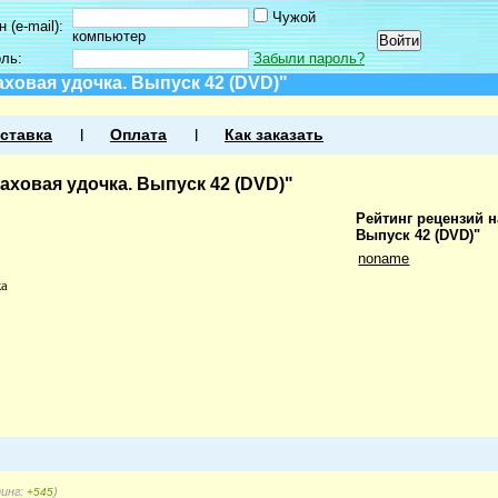
Чужой
 (e-mail):
компьютер
оль:
Забыли пароль?
ховая удочка. Выпуск 42 (DVD)"
ставка
Оплата
Как заказать
аховая удочка. Выпуск 42 (DVD)"
Рейтинг рецензий н
Выпуск 42 (DVD)"
noname
ка
тинг:
)
+545