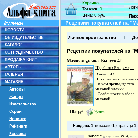
Корзина
Логин
Товаров:
0
Цена:
0 руб.
Пар
Рецензии покупателей на "Ма
НОВОСТИ
ОБ ИЗДАТЕЛЬСТВЕ
Личное пространство
До
КАТАЛОГ
Рецензии покупателей на "М
СОТРУДНИЧЕСТВО
ПРОДАЖА КНИГ
Маховая удочка. Выпуск 42...
АВТОРЫ
Щербаков Владимир...
Выпуск 42
ГАЛЕРЕЯ
Что такое маховая удоч
МАГАЗИН
- В чём преимущества
маховой удочки
Авторы
- Особенности выбора
Жанры
маховой...
Издательства
185
Серии
руб
Купить
Новинки
Найдено:
1
, показано
1
, страница
1
Рейтинги
Корзина
noname
(рецензий:
2294
, рей