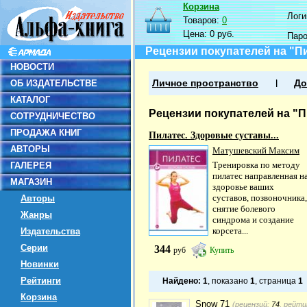
Корзина
Логин
Товаров:
0
Цена:
0 руб.
Пар
Рецензии покупателей на "П
НОВОСТИ
ОБ ИЗДАТЕЛЬСТВЕ
Личное пространство
До
КАТАЛОГ
Рецензии покупателей на "П
СОТРУДНИЧЕСТВО
ПРОДАЖА КНИГ
Пилатес. Здоровые суставы...
АВТОРЫ
Матушевский Максим
Тренировка по методу
ГАЛЕРЕЯ
пилатес направленная н
МАГАЗИН
здоровье ваших
суставов, позвоночника,
Авторы
снятие болевого
Жанры
синдрома и создание
корсета...
Издательства
Серии
344
руб
Купить
Новинки
Рейтинги
Найдено:
1
, показано
1
, страница
1
Корзина
Snow 71
(рецензий:
74
, рейти