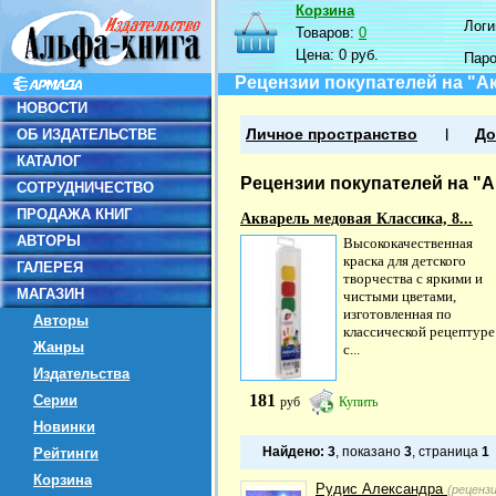
Корзина
Логин
Товаров:
0
Цена:
0 руб.
Пар
Рецензии покупателей на "Ак
НОВОСТИ
ОБ ИЗДАТЕЛЬСТВЕ
Личное пространство
До
КАТАЛОГ
Рецензии покупателей на "А
СОТРУДНИЧЕСТВО
ПРОДАЖА КНИГ
Акварель медовая Классика, 8...
АВТОРЫ
Высококачественная
краска для детского
ГАЛЕРЕЯ
творчества с яркими и
МАГАЗИН
чистыми цветами,
изготовленная по
Авторы
классической рецептуре
Жанры
с...
Издательства
181
Серии
руб
Купить
Новинки
Найдено:
3
, показано
3
, страница
1
Рейтинги
Корзина
Рудис Александра
(реценз