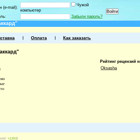
Чужой
 (e-mail):
компьютер
оль:
Забыли пароль?
аккард"
ставка
Оплата
Как заказать
аккард"
Рейтинг рецензий н
Oksasha
к
имо
вые
что
тинг:
)
+1263