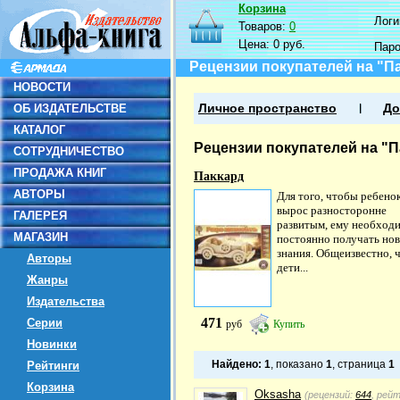
Корзина
Логин
Товаров:
0
Цена:
0 руб.
Пар
Рецензии покупателей на "П
НОВОСТИ
ОБ ИЗДАТЕЛЬСТВЕ
Личное пространство
До
КАТАЛОГ
Рецензии покупателей на "П
СОТРУДНИЧЕСТВО
ПРОДАЖА КНИГ
Паккард
АВТОРЫ
Для того, чтобы ребено
вырос разносторонне
ГАЛЕРЕЯ
развитым, ему необход
МАГАЗИН
постоянно получать но
знания. Общеизвестно, 
Авторы
дети...
Жанры
Издательства
471
Серии
руб
Купить
Новинки
Найдено:
1
, показано
1
, страница
1
Рейтинги
Корзина
Oksasha
(рецензий:
644
, рей