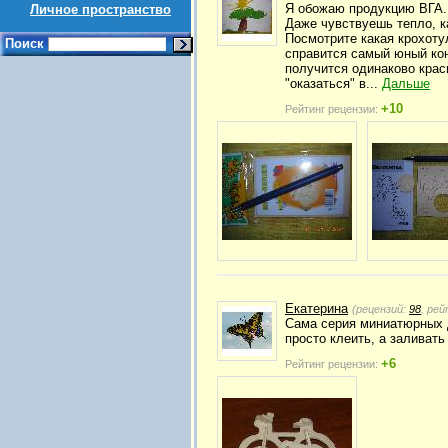
Я обожаю продукцию ВГА. 
Личное пространство
Даже чувствуешь тепло, к
Посмотрите какая крохоту
Поиск
справится самый юный кон
получится одинаково крас
"оказаться" в...
Дальше
+10
Рейтинг рецензии:
Екатерина
(рецензий:
98
, ре
Сама серия миниатюрных 
просто клеить, а заливать
+6
Рейтинг рецензии: