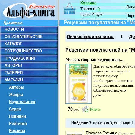
Корзина
Логин
Товаров:
0
Цена:
0 руб.
Пар
Рецензии покупателей на "М
НОВОСТИ
ОБ ИЗДАТЕЛЬСТВЕ
Личное пространство
До
КАТАЛОГ
Рецензии покупателей на "
СОТРУДНИЧЕСТВО
ПРОДАЖА КНИГ
Модель сборная деревянная...
АВТОРЫ
Для того, чтобы ребено
вырос разносторонне
ГАЛЕРЕЯ
развитым, ему
МАГАЗИН
необходимо постоянно
получать новые знания.
Авторы
Общеизвестно, что
Жанры
дети...
Издательства
70
Серии
руб
Купить
Новинки
Найдено:
3
, показано
3
, страница
1
Рейтинги
Корзина
Плахова Татьяна
(рецензий