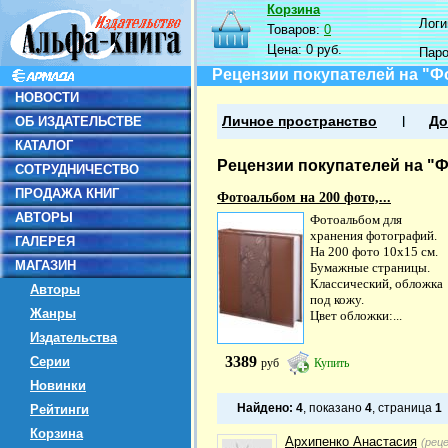
Корзина
Логин
Товаров:
0
Цена:
0 руб.
Пар
Рецензии покупателей на "Ф
НОВОСТИ
ОБ ИЗДАТЕЛЬСТВЕ
Личное пространство
До
КАТАЛОГ
Рецензии покупателей на "Ф
СОТРУДНИЧЕСТВО
ПРОДАЖА КНИГ
Фотоальбом на 200 фото,...
АВТОРЫ
Фотоальбом для
хранения фотографий.
ГАЛЕРЕЯ
На 200 фото 10х15 см.
МАГАЗИН
Бумажные страницы.
Классический, обложка
Авторы
под кожу.
Жанры
Цвет обложки:...
Издательства
3389
Серии
руб
Купить
Новинки
Найдено:
4
, показано
4
, страница
1
Рейтинги
Корзина
Архипенко Анастасия
(рец