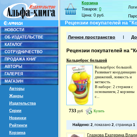
Корзина
Логин
Товаров:
0
Цена:
0 руб.
Пар
Рецензии покупателей на "
НОВОСТИ
ОБ ИЗДАТЕЛЬСТВЕ
Личное пространство
До
КАТАЛОГ
Рецензии покупателей на "
СОТРУДНИЧЕСТВО
ПРОДАЖА КНИГ
Кольцеброс большой
АВТОРЫ
Кольцеброс большой.
Развивает координацию
ГАЛЕРЕЯ
движений, ловкость и
МАГАЗИН
меткость.
В наборе: 2 стержня с
Авторы
основанием, 2 корзины
Жанры
с...
Издательства
733
Серии
руб
Купить
Новинки
Найдено:
2
, показано
2
, страница
1
Рейтинги
Корзина
Глазкова Екатерина Влад