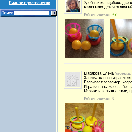
Удобный кольцеброс две ос
Личное пространство
маленьких детей отличный
Поиск
+7
Рейтинг рецензии:
Макарова Елена
(рецензий:
Занимательная игра, можн
Развивает глазомер, коор
Игра из пластмассы, без з
Мячики и кольца лёгкие, 
0
Рейтинг рецензии: