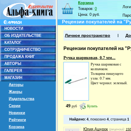
Корзина
Логин
Товаров:
0
Цена:
0 руб.
Пар
Рецензии покупателей на "Руч
НОВОСТИ
ОБ ИЗДАТЕЛЬСТВЕ
Личное пространство
До
КАТАЛОГ
Рецензии покупателей на "Руч
СОТРУДНИЧЕСТВО
ПРОДАЖА КНИГ
Ручка шариковая, 0.7 мм...
АВТОРЫ
Ручка шариковая с
колпачком.
ГАЛЕРЕЯ
Толщина пишущего
МАГАЗИН
узла: 0.7 мм.
Цвет чернил: зеленый.
Авторы
Жанры
Издательства
49
Серии
руб
Купить
Новинки
Найдено:
4
, показано
4
, страница
1
Рейтинги
Корзина
Юлия Ашурок
(рецензий:
150