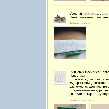
Светлая
(рецензий:
271
, рей
Пишет тоненько, светленьк
0
Рейтинг рецензии:
Гринкевич Василиса Серг
Приветики.
Возможно куплю повторно
Фидер тонкий, движется п
равномерно, цвет чернил с
младшешкольника; рельеф
на фидере, гарантирующая
0
Рейтинг рецензии: