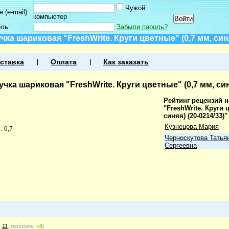
Чужой
 (e-mail):
компьютер
оль:
Забыли пароль?
ка шариковая "FreshWrite. Круги цветные" (0,7 мм, синя
ставка
Оплата
Как заказать
чка шариковая "FreshWrite. Круги цветные" (0,7 мм, синя
Рейтинг рецензий 
"FreshWrite. Круги 
синяя) (20-0214/33)"
Кузнецова Мария
 0,7
Черноскутова Татья
Сергеевна
:
11
, рейтинг:
)
+8