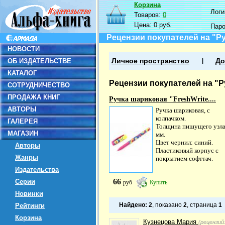
Корзина
Логин
Товаров:
0
Цена:
0 руб.
Пар
Рецензии покупателей на "Руч
НОВОСТИ
ОБ ИЗДАТЕЛЬСТВЕ
Личное пространство
До
КАТАЛОГ
Рецензии покупателей на "Ру
СОТРУДНИЧЕСТВО
ПРОДАЖА КНИГ
Ручка шариковая "FreshWrite....
АВТОРЫ
Ручка шариковая, с
колпачком.
ГАЛЕРЕЯ
Толщина пишущего узла:
МАГАЗИН
мм.
Цвет чернил: синий.
Авторы
Пластиковый корпус с
Жанры
покрытием софттач.
Издательства
66
Серии
руб
Купить
Новинки
Найдено:
2
, показано
2
, страница
1
Рейтинги
Корзина
Кузнецова Мария
(рецензий