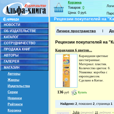
Корзина
Логин
Товаров:
0
Цена:
0 руб.
Пар
Рецензии покупателей на "Ка
НОВОСТИ
ОБ ИЗДАТЕЛЬСТВЕ
Личное пространство
До
КАТАЛОГ
Рецензии покупателей на "К
СОТРУДНИЧЕСТВО
ПРОДАЖА КНИГ
Карандаши 6 цветов...
АВТОРЫ
Карандаши цветные
шестигранные.
ГАЛЕРЕЯ
Материал: пластик.
МАГАЗИН
Количество цветов: 6.
Упаковка: коробка с
Авторы
европодвесом.
Жанры
Сделано в Китае.
Издательства
136
Серии
руб
Купить
Новинки
Найдено:
2
, показано
2
, страница
1
Рейтинги
Корзина
Julia
(рецензий:
15
, рейтинг:
+