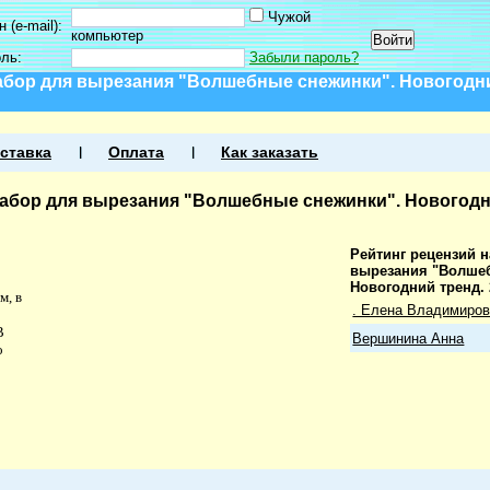
Чужой
 (e-mail):
компьютер
оль:
Забыли пароль?
абор для вырезания "Волшебные снежинки". Новогодни
ставка
Оплата
Как заказать
Набор для вырезания "Волшебные снежинки". Новогодни
Рейтинг рецензий н
вырезания "Волше
Новогодний тренд.
м, в
. Елена Владимиров
В
Вершинина Анна
о