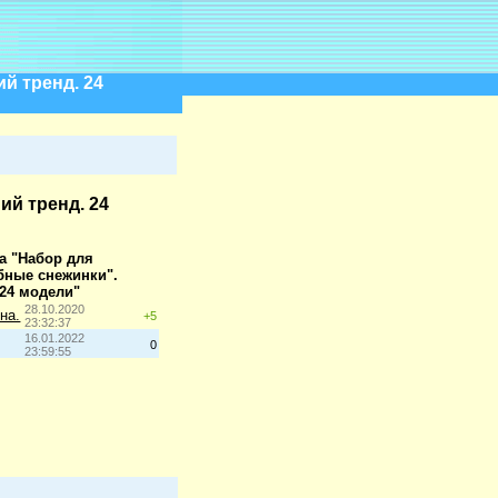
й тренд. 24
й тренд. 24
а "Набор для
бные снежинки".
 24 модели"
28.10.2020
на.
+5
23:32:37
16.01.2022
0
23:59:55