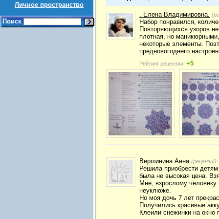
Личное пространство
. Елена Владимировна.
(р
Поиск
Набор понравился, количе
Повторяющихся узоров нет
плотная, но маникюрными,
некоторые элементы. Поэт
предновогоднего настроен
+5
Рейтинг рецензии:
Вершинина Анна
(рецензий:
Решила приобрести детям 
была не высокая цена. Взя
Мне, взрослому человеку 
неуклюже.
Но моя дочь 7 лет прекра
Получились красивые акку
Клеили снежинки на окно 