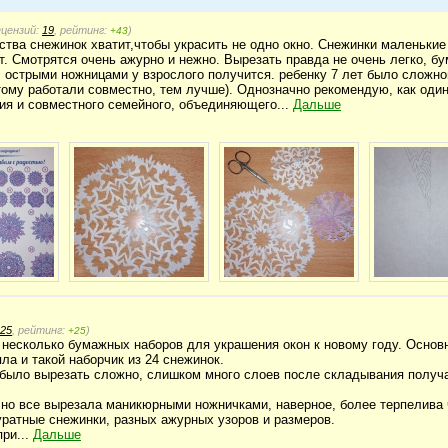
ецензий:
19
, рейтинг:
)
+43
ства снежинок хватит,чтобы украсить не одно окно. Снежинки маленькие
. Смотрятся очень ажурно и нежно. Вырезать правда не очень легко, бу
 острыми ножницами у взрослого получится. ребенку 7 лет было сложно
ому работали совместно, тем лучше). Однозначно рекомендую, как один
ия и совместного семейного, объединяющего...
Дальше
25
, рейтинг:
)
+25
несколько бумажных наборов для украшения окон к новому году. Осно
ла и такой наборчик из 24 снежинок.
было вырезать сложно, слишком много слоев после складывания получае
сно все вырезала маникюрными ножничками, наверное, более терпелива ч
ратные снежинки, разных ажурных узоров и размеров.
при...
Дальше