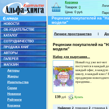
Корзина
Логин
Товаров:
0
Цена:
0 руб.
Пар
Рецензии покупателей на "Н
модели"
НОВОСТИ
ОБ ИЗДАТЕЛЬСТВЕ
Личное пространство
До
КАТАЛОГ
СОТРУДНИЧЕСТВО
Рецензии покупателей на "
ПРОДАЖА КНИГ
модели"
АВТОРЫ
Набор для вырезания...
ГАЛЕРЕЯ
Новый год уже вот-вот
МАГАЗИН
постучится в каждый до
каждый офис, в каждую
Авторы
школу, в каждый класс! 
Жанры
преддверии новогоднег
праздника...
Издательства
Серии
Новинки
139
руб
Купить
Рейтинги
Корзина
Найдено:
2
, показано
2
, страница
1