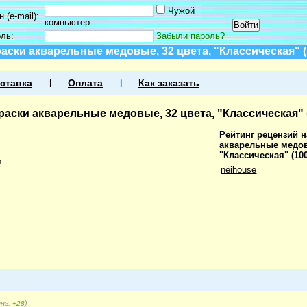
Чужой
 (e-mail):
компьютер
оль:
Забыли пароль?
аски акварельные медовые, 32 цвета, "Классическая" (
ставка
Оплата
Как заказать
раски акварельные медовые, 32 цвета, "Классическая" 
Рейтинг рецензий н
акварельные медов
"Классическая" (10
з
neihouse
..
инг:
)
+28