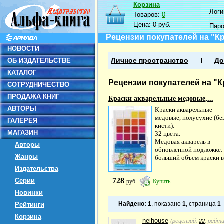
Корзина
Логин
Товаров:
0
Цена:
0 руб.
Пар
Рецензии покупателей на "Кр
НОВОСТИ
ОБ ИЗДАТЕЛЬСТВЕ
Личное пространство
До
КАТАЛОГ
Рецензии покупателей на "К
СОТРУДНИЧЕСТВО
ПРОДАЖА КНИГ
Краски акварельные медовые,...
АВТОРЫ
Краски акварельные
медовые, полусухие (бе
ГАЛЕРЕЯ
кисти).
МАГАЗИН
32 цвета.
Медовая акварель в
Авторы
обновленной подложке:
Жанры
больший объем краски в.
Издательства
728
Серии
руб
Купить
Новинки
Найдено:
1
, показано
1
, страница
1
Рейтинги
Корзина
neihouse
(рецензий:
22
, рейт