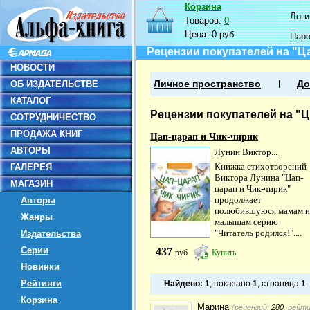
Корзина
Логин
Товаров:
0
Цена:
0 руб.
Пар
Рецензии покупателей на "Ца
НОВОСТИ
ОБ ИЗДАТЕЛЬСТВЕ
Личное пространство
До
КАТАЛОГ
Рецензии покупателей на "Ц
СОТРУДНИЧЕСТВО
ПРОДАЖА КНИГ
Цап-царап и Чик-чирик
АВТОРЫ
Лунин Виктор...
Книжка стихотворений
ГАЛЕРЕЯ
Виктора Лунина "Цап-
МАГАЗИН
царап и Чик-чирик"
продолжает
Авторы
полюбившуюся мамам и
Жанры
малышам серию
"Читатель родился!"....
Издательства
Серии
437
руб
Купить
Новинки
Рейтинги
Найдено:
1
, показано
1
, страница
1
Корзина
Марина
(рецензий:
280
, рейт