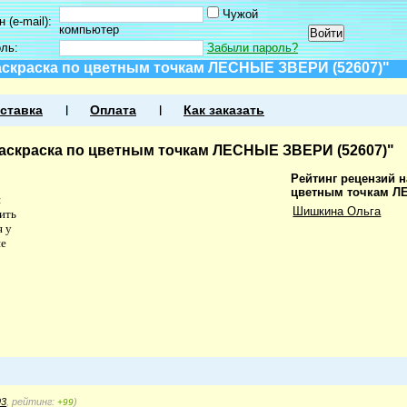
Чужой
 (e-mail):
компьютер
оль:
Забыли пароль?
аскраска по цветным точкам ЛЕСНЫЕ ЗВЕРИ (52607)"
ставка
Оплата
Как заказать
Раскраска по цветным точкам ЛЕСНЫЕ ЗВЕРИ (52607)"
Рейтинг рецензий н
цветным точкам Л
я
Шишкина Ольга
ить
я у
ие
93
, рейтинг:
)
+99