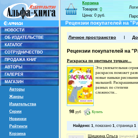
Корзина
Логин
Товаров:
0
Цена:
0 руб.
Пар
Рецензии покупателей на "Р
НОВОСТИ
ОБ ИЗДАТЕЛЬСТВЕ
Личное пространство
До
КАТАЛОГ
Рецензии покупателей на "
СОТРУДНИЧЕСТВО
ПРОДАЖА КНИГ
Раскраска по цветным точкам...
АВТОРЫ
Эта увлекательная сери
раскрасок поможет разв
ГАЛЕРЕЯ
новые навыки рисовани
МАГАЗИН
малышей. Раскрашиван
разных по степени
Авторы
сложности...
Жанры
Издательства
98
Серии
руб
Купить
Новинки
Найдено:
1
, показано
1
, страница
1
Рейтинги
Корзина
Шишкина Ольга
(рецензий: