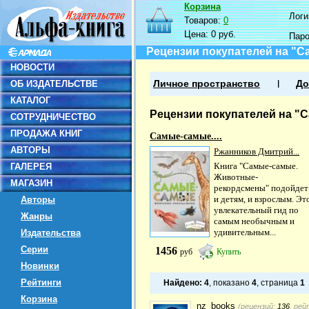
Корзина
Логин
Товаров:
0
Цена:
0 руб.
Пар
Рецензии покупателей на "
НОВОСТИ
ОБ ИЗДАТЕЛЬСТВЕ
Личное пространство
До
КАТАЛОГ
Рецензии покупателей на 
СОТРУДНИЧЕСТВО
ПРОДАЖА КНИГ
Самые-самые....
АВТОРЫ
Ржанников Дмитрий...
Книга "Самые-самые.
ГАЛЕРЕЯ
Животные-
МАГАЗИН
рекордсмены" подойдет
и детям, и взрослым. Эт
Авторы
увлекательный гид по
Жанры
самым необычным и
удивительным...
Издательства
Серии
1456
руб
Купить
Новинки
Рейтинги
Найдено:
4
, показано
4
, страница
1
Корзина
nz_books
(рецензий:
136
, рей