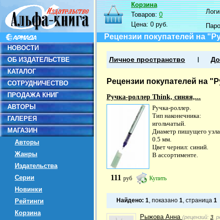
Корзина
Логин
Товаров:
0
Цена:
0 руб.
Пар
Рецензии покупателей на "Ру
НОВОСТИ
ОБ ИЗДАТЕЛЬСТВЕ
Личное пространство
До
КАТАЛОГ
Рецензии покупателей на "Ру
СОТРУДНИЧЕСТВО
ПРОДАЖА КНИГ
Ручка-роллер Think, синяя,...
АВТОРЫ
Ручка-роллер.
Тип наконечника:
ГАЛЕРЕЯ
игольчатый.
МАГАЗИН
Диаметр пишущего узла
0.5 мм.
Авторы
Цвет чернил: синий.
Жанры
В ассортименте.
Издательства
111
Серии
руб
Купить
Новинки
Найдено:
1
, показано
1
, страница
1
Рейтинги
Корзина
Рыжова Анна
(рецензий:
3
, 