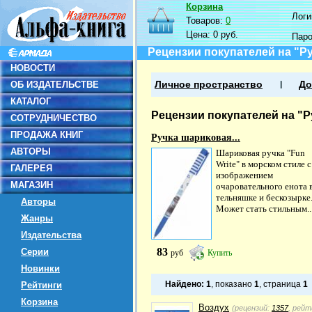
Корзина
Логин
Товаров:
0
Цена:
0 руб.
Пар
Рецензии покупателей на "Р
НОВОСТИ
ОБ ИЗДАТЕЛЬСТВЕ
Личное пространство
До
КАТАЛОГ
Рецензии покупателей на "Р
СОТРУДНИЧЕСТВО
ПРОДАЖА КНИГ
Ручка шариковая...
АВТОРЫ
Шариковая ручка "Fun
Write" в морском стиле с
ГАЛЕРЕЯ
изображением
МАГАЗИН
очаровательного енота 
тельняшке и бескозырке
Авторы
Может стать стильным..
Жанры
Издательства
83
Серии
руб
Купить
Новинки
Найдено:
1
, показано
1
, страница
1
Рейтинги
Корзина
Воздух
(рецензий:
1357
, рейт