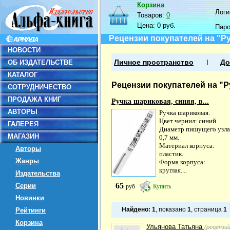
Корзина
Логин
Товаров:
0
Цена:
0 руб.
Пар
Рецензии покупателей на "Ру
НОВОСТИ
ОБ ИЗДАТЕЛЬСТВЕ
Личное пространство
До
КАТАЛОГ
Рецензии покупателей на "Р
СОТРУДНИЧЕСТВО
ПРОДАЖА КНИГ
Ручка шариковая, синяя, в...
АВТОРЫ
Ручка шариковая.
Цвет чернил: синий.
ГАЛЕРЕЯ
Диаметр пишущего узла
МАГАЗИН
0,7 мм.
Материал корпуса:
Авторы
пластик.
Жанры
Форма корпуса:
круглая....
Издательства
65
Серии
руб
Купить
Новинки
Найдено:
1
, показано
1
, страница
1
Рейтинги
Корзина
Ульянова Татьяна
(рецензи