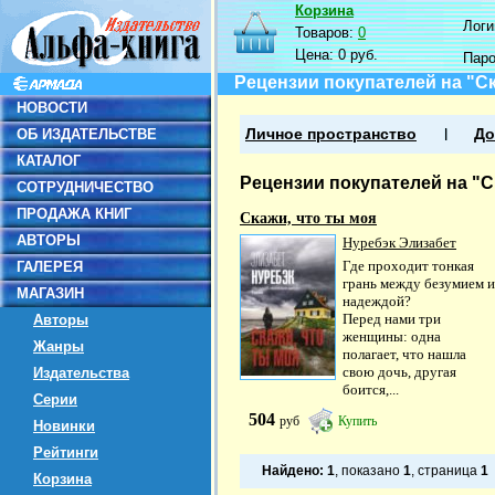
Корзина
Логин
Товаров:
0
Цена:
0 руб.
Пар
Рецензии покупателей на "Ск
НОВОСТИ
ОБ ИЗДАТЕЛЬСТВЕ
Личное пространство
До
КАТАЛОГ
Рецензии покупателей на "С
СОТРУДНИЧЕСТВО
ПРОДАЖА КНИГ
Скажи, что ты моя
АВТОРЫ
Нуребэк Элизабет
Где проходит тонкая
ГАЛЕРЕЯ
грань между безумием и
МАГАЗИН
надеждой?
Перед нами три
Авторы
женщины: одна
Жанры
полагает, что нашла
свою дочь, другая
Издательства
боится,...
Серии
504
руб
Купить
Новинки
Рейтинги
Найдено:
1
, показано
1
, страница
1
Корзина