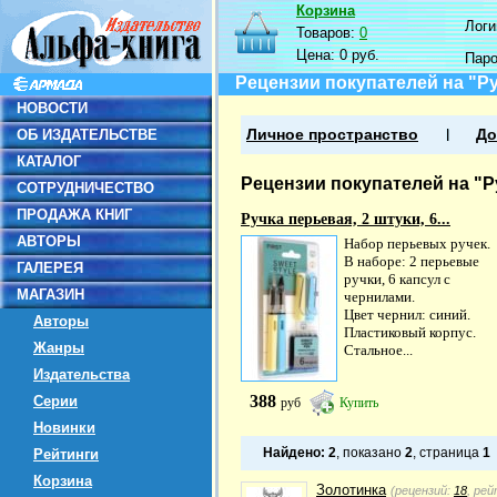
Корзина
Логин
Товаров:
0
Цена:
0 руб.
Пар
Рецензии покупателей на "Ру
НОВОСТИ
ОБ ИЗДАТЕЛЬСТВЕ
Личное пространство
До
КАТАЛОГ
Рецензии покупателей на "Ру
СОТРУДНИЧЕСТВО
ПРОДАЖА КНИГ
Ручка перьевая, 2 штуки, 6...
АВТОРЫ
Набор перьевых ручек.
В наборе: 2 перьевые
ГАЛЕРЕЯ
ручки, 6 капсул с
МАГАЗИН
чернилами.
Цвет чернил: синий.
Авторы
Пластиковый корпус.
Жанры
Стальное...
Издательства
388
Серии
руб
Купить
Новинки
Найдено:
2
, показано
2
, страница
1
Рейтинги
Корзина
Золотинка
(рецензий:
18
, ре