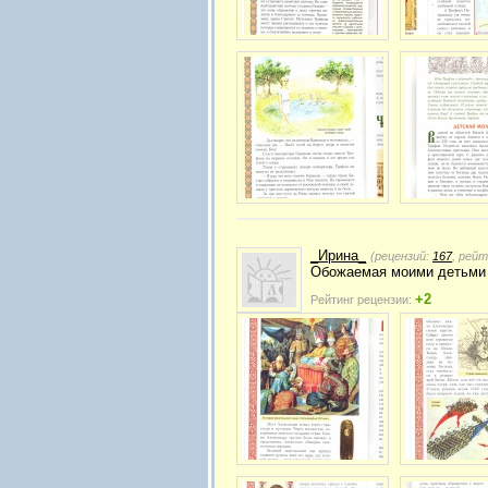
_Ирина_
(рецензий:
167
, рей
Обожаемая моими детьми 
+2
Рейтинг рецензии: