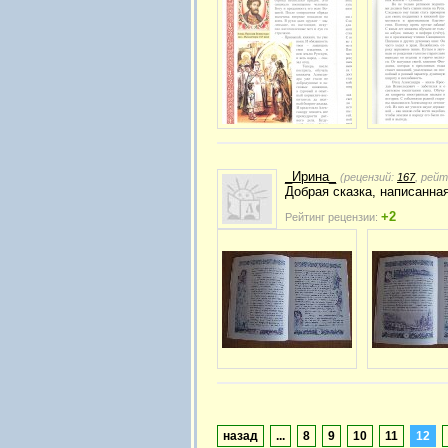
_Ирина_
(рецензий:
167
, рей
Добрая сказка, написанна
+2
Рейтинг рецензии:
назад
...
8
9
10
11
12