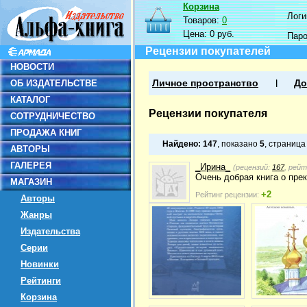
Корзина
Логин
Товаров:
0
Цена:
0 руб.
Пар
Рецензии покупателей
НОВОСТИ
ОБ ИЗДАТЕЛЬСТВЕ
Личное пространство
До
КАТАЛОГ
Рецензии покупателя
СОТРУДНИЧЕСТВО
ПРОДАЖА КНИГ
Найдено:
147
, показано
5
, страниц
АВТОРЫ
ГАЛЕРЕЯ
_Ирина_
(рецензий:
167
, рей
Очень добрая книга о пре
МАГАЗИН
+2
Рейтинг рецензии:
Авторы
Жанры
Издательства
Серии
Новинки
Рейтинги
Корзина