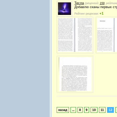
Тесла
(рецензий:
159
, рейтин
Добавлю сканы первых стр
+1
Рейтинг рецензии:
назад
...
8
9
10
11
12