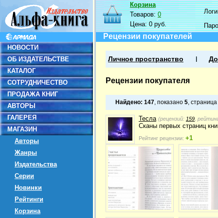
Корзина
Логин
Товаров:
0
Цена:
0 руб.
Пар
Рецензии покупателей
НОВОСТИ
ОБ ИЗДАТЕЛЬСТВЕ
Личное пространство
До
КАТАЛОГ
Рецензии покупателя
СОТРУДНИЧЕСТВО
ПРОДАЖА КНИГ
Найдено:
147
, показано
5
, страниц
АВТОРЫ
ГАЛЕРЕЯ
Тесла
(рецензий:
159
, рейтин
Сканы первых страниц кни
МАГАЗИН
+1
Рейтинг рецензии:
Авторы
Жанры
Издательства
Серии
Новинки
Рейтинги
Корзина