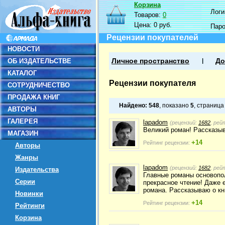
Корзина
Логин
Товаров:
0
Цена:
0 руб.
Пар
Рецензии покупателей
НОВОСТИ
ОБ ИЗДАТЕЛЬСТВЕ
Личное пространство
До
КАТАЛОГ
Рецензии покупателя
СОТРУДНИЧЕСТВО
ПРОДАЖА КНИГ
Найдено:
548
, показано
5
, страниц
АВТОРЫ
ГАЛЕРЕЯ
lapadom
(рецензий:
1682
, рей
Великий роман! Рассказыв
МАГАЗИН
+14
Рейтинг рецензии:
Авторы
Жанры
lapadom
(рецензий:
1682
, рей
Издательства
Главные романы основопо
Серии
прекрасное чтение! Даже 
романа. Рассказываю о кн
Новинки
+14
Рейтинг рецензии:
Рейтинги
Корзина