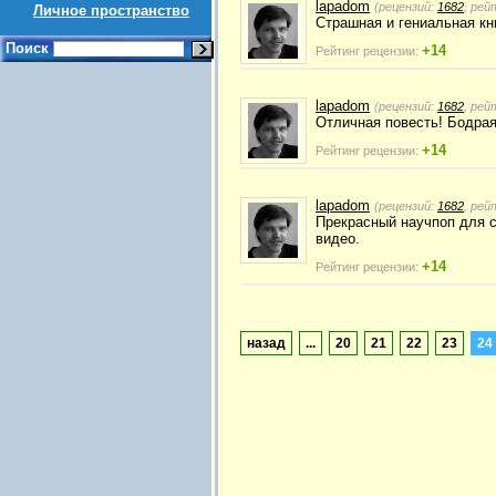
lapadom
(рецензий:
1682
, рей
Личное пространство
Страшная и гениальная кн
Поиск
+14
Рейтинг рецензии:
lapadom
(рецензий:
1682
, рей
Отличная повесть! Бодрая
+14
Рейтинг рецензии:
lapadom
(рецензий:
1682
, рей
Прекрасный научпоп для с
видео.
+14
Рейтинг рецензии:
назад
...
20
21
22
23
24