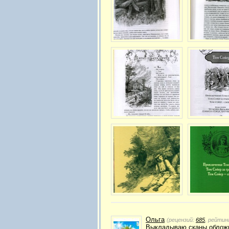
Ольга
(рецензий:
685
, рейтин
Выкладываю сканы обложк