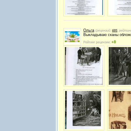
Ольга
(рецензий:
685
, рейтин
Выкладываю сканы обложк
+8
Рейтинг рецензии: