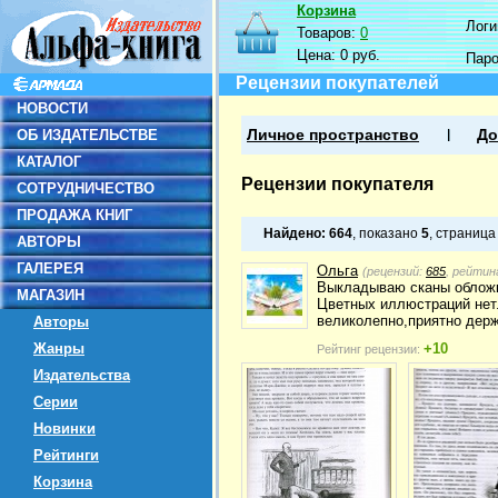
Корзина
Логин
Товаров:
0
Цена:
0 руб.
Пар
Рецензии покупателей
НОВОСТИ
ОБ ИЗДАТЕЛЬСТВЕ
Личное пространство
До
КАТАЛОГ
Рецензии покупателя
СОТРУДНИЧЕСТВО
ПРОДАЖА КНИГ
Найдено:
664
, показано
5
, страниц
АВТОРЫ
ГАЛЕРЕЯ
Ольга
(рецензий:
685
, рейтин
Выкладываю сканы обложк
МАГАЗИН
Цветных иллюстраций нет.
великолепно,приятно держ
Авторы
Жанры
+10
Рейтинг рецензии:
Издательства
Серии
Новинки
Рейтинги
Корзина