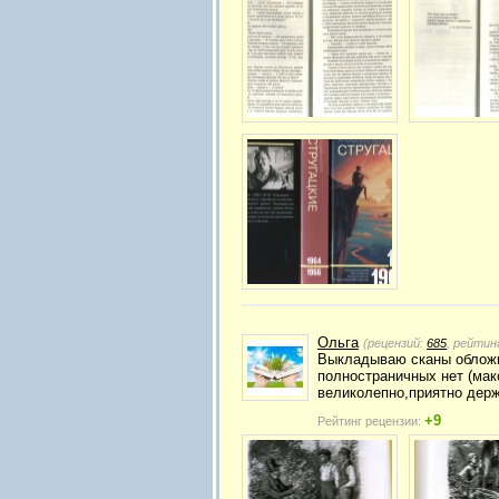
Ольга
(рецензий:
685
, рейтин
Выкладываю сканы обложк
полностраничных нет (мак
великолепно,приятно держ
+9
Рейтинг рецензии: