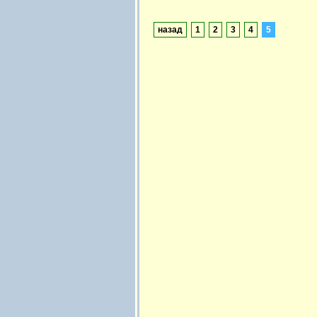
назад
1
2
3
4
5