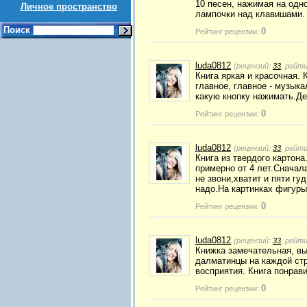
10 песен, нажимая на одно
Личное пространство
лампочки над клавишами. 
Поиск
0
Рейтинг рецензии:
luda0812
(рецензий:
33
, рейт
Книга яркая и красочная. 
главное, главное - музыка
какую кнопку нажимать.Де
0
Рейтинг рецензии:
luda0812
(рецензий:
33
, рейт
Книга из твердого картона
примерно от 4 лет.Сначала
не звони,хватит и пяти гу
надо.На картинках фигур
0
Рейтинг рецензии:
luda0812
(рецензий:
33
, рейт
Книжка замечательная, вы
далматинцы на каждой стр
восприятия. Книга понрави
0
Рейтинг рецензии: