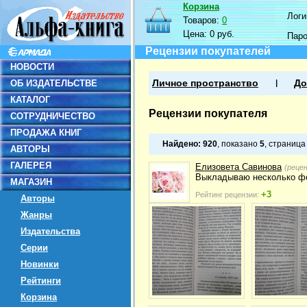
Корзина
Логин
Товаров:
0
Цена:
0 руб.
Пар
Рецензии покупателей
НОВОСТИ
ОБ ИЗДАТЕЛЬСТВЕ
Личное пространство
До
КАТАЛОГ
Рецензии покупателя
СОТРУДНИЧЕСТВО
ПРОДАЖА КНИГ
Найдено:
920
, показано
5
, страниц
АВТОРЫ
ГАЛЕРЕЯ
Елизовета Савинова
(реце
Выкладываю несколько фо
МАГАЗИН
+3
Рейтинг рецензии:
Авторы
Жанры
Издательства
Серии
Новинки
Рейтинги
Корзина