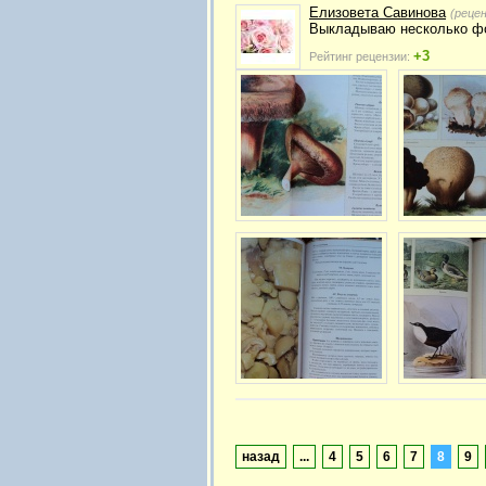
Елизовета Савинова
(реце
Выкладываю несколько фо
+3
Рейтинг рецензии:
назад
...
4
5
6
7
8
9