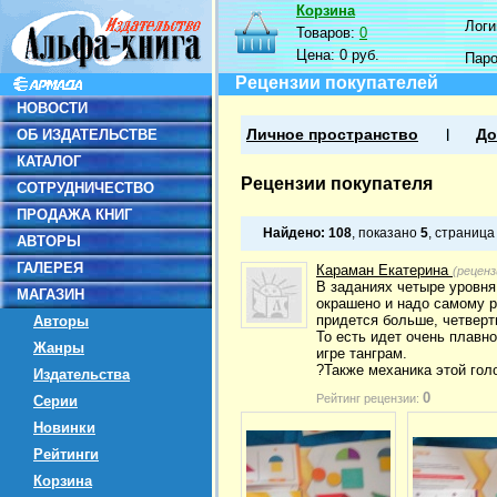
Корзина
Логин
Товаров:
0
Цена:
0 руб.
Пар
Рецензии покупателей
НОВОСТИ
ОБ ИЗДАТЕЛЬСТВЕ
Личное пространство
До
КАТАЛОГ
Рецензии покупателя
СОТРУДНИЧЕСТВО
ПРОДАЖА КНИГ
Найдено:
108
, показано
5
, страниц
АВТОРЫ
ГАЛЕРЕЯ
Караман Екатерина
(реценз
В заданиях четыре уровня
МАГАЗИН
окрашено и надо самому р
придется больше, четверт
Авторы
То есть идет очень плавн
Жанры
игре танграм.
?Также механика этой голо
Издательства
0
Рейтинг рецензии:
Серии
Новинки
Рейтинги
Корзина