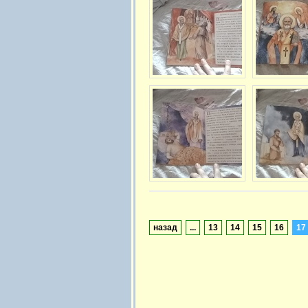
назад
...
13
14
15
16
17