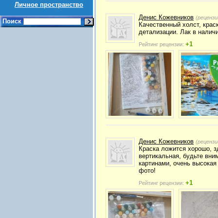
Личное пространство
Денис Кожевников
(рецензи
Поиск
Качественный холст, краск
детализации. Лак в наличи
+1
Рейтинг рецензии:
Денис Кожевников
(рецензи
Краска ложится хорошо, з
вертикальная, будьте вним
картинами, очень высокая
фото!
+1
Рейтинг рецензии: