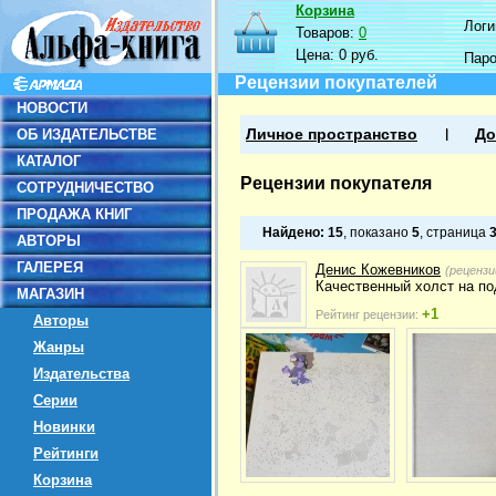
Корзина
Логин
Товаров:
0
Цена:
0 руб.
Пар
Рецензии покупателей
НОВОСТИ
ОБ ИЗДАТЕЛЬСТВЕ
Личное пространство
До
КАТАЛОГ
Рецензии покупателя
СОТРУДНИЧЕСТВО
ПРОДАЖА КНИГ
Найдено:
15
, показано
5
, страница
АВТОРЫ
ГАЛЕРЕЯ
Денис Кожевников
(рецензи
Качественный холст на по
МАГАЗИН
+1
Рейтинг рецензии:
Авторы
Жанры
Издательства
Серии
Новинки
Рейтинги
Корзина