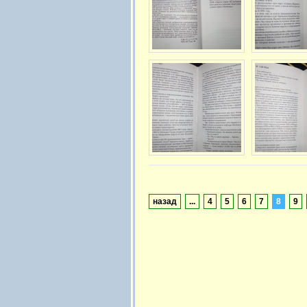
назад
...
4
5
6
7
8
9