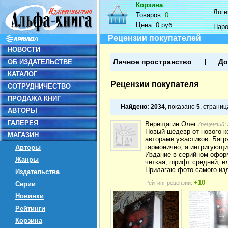
Корзина
Логин
Товаров:
0
Цена:
0 руб.
Пар
Рецензии покупателей
НОВОСТИ
ОБ ИЗДАТЕЛЬСТВЕ
Личное пространство
До
КАТАЛОГ
Рецензии покупателя
СОТРУДНИЧЕСТВО
ПРОДАЖА КНИГ
Найдено:
2034
, показано
5
, страни
АВТОРЫ
ГАЛЕРЕЯ
Верещагин Олег
(рецензий:
Новый шедевр от нового к
МАГАЗИН
авторами ужастиков. Багр
гармонично, а интригующи
Авторы
Издание в серийном оформ
Жанры
четкая, шрифт средний, ил
Прилагаю фото самого изд
Издательства
+10
Рейтинг рецензии:
Серии
Новинки
Рейтинги
Корзина