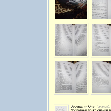
Верещагин Олег
(рецензий:
Добротный приключений т