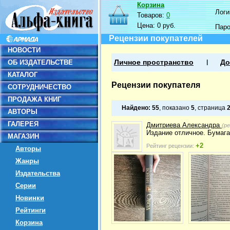
Корзина
Логин
Товаров:
0
Цена:
0 руб.
Пар
Рецензии покупателей
НОВОСТИ
ОБ ИЗДАТЕЛЬСТВЕ
Личное пространство
До
КАТАЛОГ
Рецензии покупателя
СОТРУДНИЧЕСТВО
ПРОДАЖА КНИГ
Найдено:
55
, показано
5
, страница
АВТОРЫ
ГАЛЕРЕЯ
Дмитриева Александра
(р
Издание отличное. Бумага 
МАГАЗИН
+2
Рейтинг рецензии:
Авторы
Жанры
Издательства
Серии
Новинки
Рейтинги
Корзина