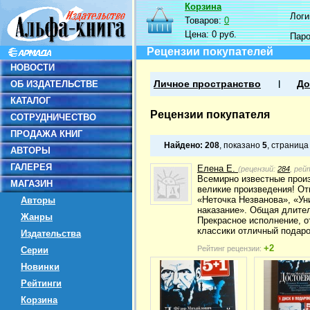
Корзина
Логин
Товаров:
0
Цена:
0 руб.
Пар
Рецензии покупателей
НОВОСТИ
ОБ ИЗДАТЕЛЬСТВЕ
Личное пространство
До
КАТАЛОГ
Рецензии покупателя
СОТРУДНИЧЕСТВО
ПРОДАЖА КНИГ
Найдено:
208
, показано
5
, страниц
АВТОРЫ
ГАЛЕРЕЯ
Елена Е.
(рецензий:
284
, рей
Всемирно известные прои
МАГАЗИН
великие произведения! От
«Неточка Незванова», «Ун
Авторы
наказание». Общая длител
Жанры
Прекрасное исполнение, о
классики отличный подаро
Издательства
+2
Рейтинг рецензии:
Серии
Новинки
Рейтинги
Корзина