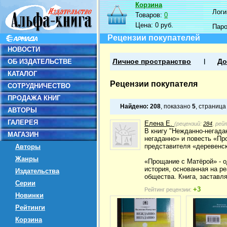
Корзина
Логин
Товаров:
0
Цена:
0 руб.
Пар
Рецензии покупателей
НОВОСТИ
ОБ ИЗДАТЕЛЬСТВЕ
Личное пространство
До
КАТАЛОГ
Рецензии покупателя
СОТРУДНИЧЕСТВО
ПРОДАЖА КНИГ
Найдено:
208
, показано
5
, страниц
АВТОРЫ
ГАЛЕРЕЯ
Елена Е.
(рецензий:
284
, рей
В книгу "Нежданно-негада
МАГАЗИН
негаданно» и повесть «Пр
представителя «деревенс
Авторы
Жанры
«Прощание с Матёрой» - 
история, основанная на 
Издательства
общества. Книга, заставл
Серии
+3
Рейтинг рецензии:
Новинки
Рейтинги
Корзина