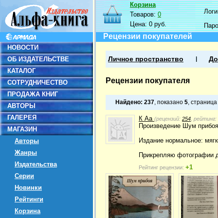
Корзина
Логин
Товаров:
0
Цена:
0 руб.
Пар
Рецензии покупателей
НОВОСТИ
ОБ ИЗДАТЕЛЬСТВЕ
Личное пространство
До
КАТАЛОГ
Рецензии покупателя
СОТРУДНИЧЕСТВО
ПРОДАЖА КНИГ
Найдено:
237
, показано
5
, страниц
АВТОРЫ
ГАЛЕРЕЯ
К Аа
(рецензий:
254
, рейтинг:
Произведение Шум прибо
МАГАЗИН
Издание нормальное: мягк
Авторы
Жанры
Прикрепляю фотографии д
Издательства
+1
Рейтинг рецензии:
Серии
Новинки
Рейтинги
Корзина