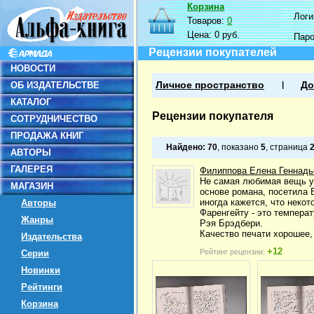
Корзина
Логин
Товаров:
0
Цена:
0 руб.
Пар
Рецензии покупателей
НОВОСТИ
ОБ ИЗДАТЕЛЬСТВЕ
Личное пространство
До
КАТАЛОГ
Рецензии покупателя
СОТРУДНИЧЕСТВО
ПРОДАЖА КНИГ
Найдено:
70
, показано
5
, страница
АВТОРЫ
ГАЛЕРЕЯ
Филиппова Елена Геннадь
Не самая любимая вещь у 
МАГАЗИН
основе романа, посетила 
иногда кажется, что неко
Авторы
Фаренгейту - это температ
Жанры
Рэя Брэдбери.
Качество печати хорошее,
Издательства
+12
Рейтинг рецензии:
Серии
Новинки
Рейтинги
Корзина