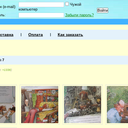
Чужой
 (e-mail):
компьютер
оль:
Забыли пароль?
ставка
Оплата
Как заказать
ца
7
г:
)
+1336