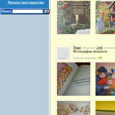
Личное пространство
Поиск
Леан
(рецензий:
2349
, рейтин
Фотографии блокнота:
+5
Рейтинг рецензии: