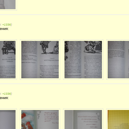
г:
)
+1336
ения:
г:
)
+1336
ения: