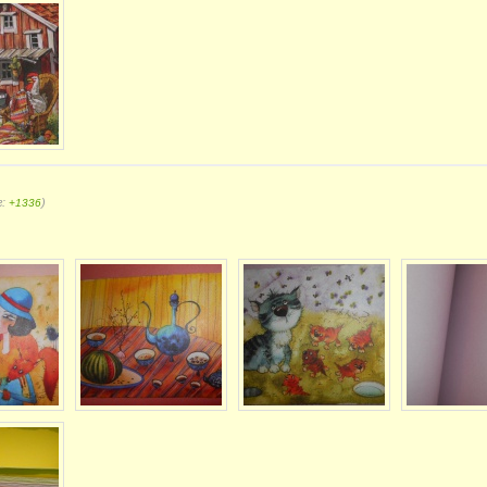
г:
)
+1336