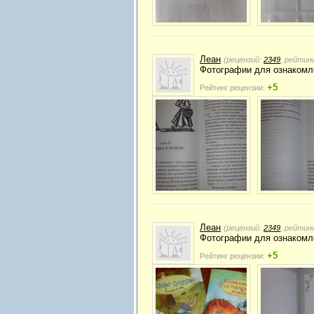
Леан
(рецензий:
2349
, рейтин
Фотографии для ознакомл
+5
Рейтинг рецензии:
Леан
(рецензий:
2349
, рейтин
Фотографии для ознакомл
+5
Рейтинг рецензии: