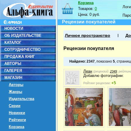
Корзина
Логин
Товаров:
0
Цена:
0 руб.
Пар
Рецензии покупателей
НОВОСТИ
ОБ ИЗДАТЕЛЬСТВЕ
Личное пространство
До
КАТАЛОГ
Рецензии покупателя
СОТРУДНИЧЕСТВО
ПРОДАЖА КНИГ
Найдено:
2347
, показано
5
, страни
АВТОРЫ
ГАЛЕРЕЯ
Леан
(рецензий:
2349
, рейтин
Добавлю фотографии:
МАГАЗИН
+5
Рейтинг рецензии:
Авторы
Жанры
Издательства
Серии
Новинки
Рейтинги
Корзина