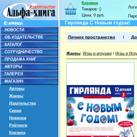
Корзина
Логин
Товаров:
0
Цена:
0 руб.
Пар
Гирлянда С Новым годом!
НОВОСТИ
ОБ ИЗДАТЕЛЬСТВЕ
Личное пространство
До
КАТАЛОГ
СОТРУДНИЧЕСТВО
Жанры
:
Игры и игрушки
/
Игры и Игр
ПРОДАЖА КНИГ
АВТОРЫ
ГАЛЕРЕЯ
МАГАЗИН
Авторы
Жанры
Издательства
Серии
Новинки
Рейтинги
Корзина