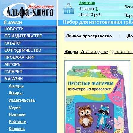
Корзина
Логин
Товаров:
0
Цена:
0 руб.
Пар
Набор для изготовления трёх
НОВОСТИ
ОБ ИЗДАТЕЛЬСТВЕ
Личное пространство
До
КАТАЛОГ
СОТРУДНИЧЕСТВО
Жанры
:
Игры и игрушки
/
Детское тв
ПРОДАЖА КНИГ
АВТОРЫ
ГАЛЕРЕЯ
МАГАЗИН
Авторы
Жанры
Издательства
Серии
Новинки
Рейтинги
Корзина