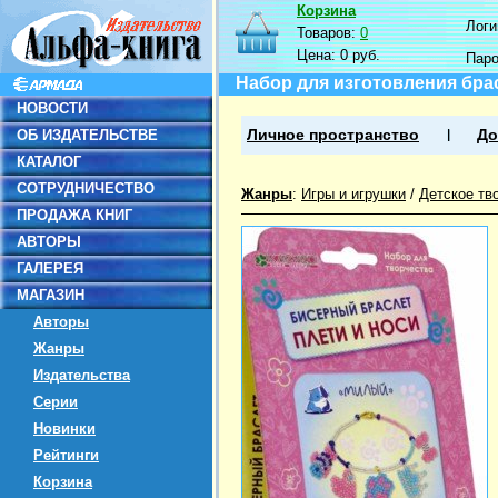
Корзина
Логин
Товаров:
0
Цена:
0 руб.
Пар
Набор для изготовления бра
НОВОСТИ
ОБ ИЗДАТЕЛЬСТВЕ
Личное пространство
До
КАТАЛОГ
СОТРУДНИЧЕСТВО
Жанры
:
Игры и игрушки
/
Детское тв
ПРОДАЖА КНИГ
АВТОРЫ
ГАЛЕРЕЯ
МАГАЗИН
Авторы
Жанры
Издательства
Серии
Новинки
Рейтинги
Корзина