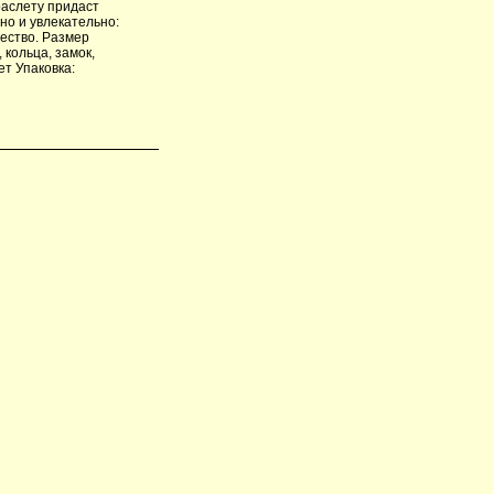
раслету придаст
но и увлекательно:
чество. Размер
 кольца, замок,
ет Упаковка: