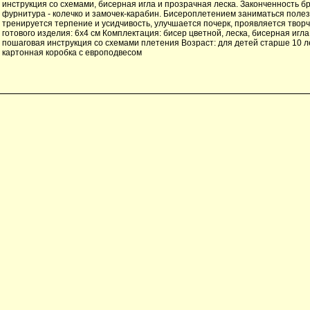
инструкция со схемами, бисерная игла и прозрачная леска. Законченность б
фурнитура - колечко и замочек-карабин. Бисероплетением заниматься полез
тренируется терпение и усидчивость, улучшается почерк, проявляется твор
готового изделия: 6x4 см Комплектация: бисер цветной, леска, бисерная игла,
пошаговая инструкция со схемами плетения Возраст: для детей старше 10 л
картонная коробка с европодвесом