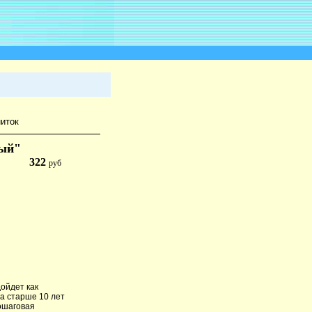
ниток
лый"
322
руб
дойдет как
а старше 10 лет
пошаговая