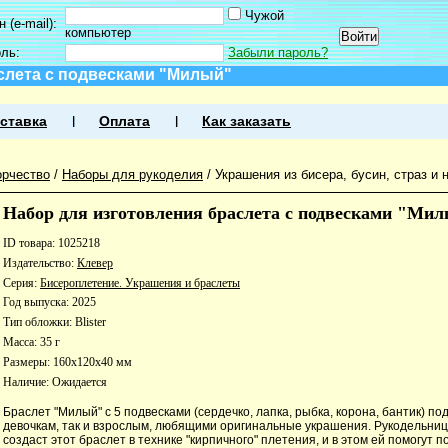
Чужой
 (e-mail):
компьютер
оль:
Забыли пароль?
слета с подвесками "Милый"
ставка
Оплата
Как заказать
орчество
/
Наборы для рукоделия
/
Украшения из бисера, бусин, страз и 
Набор для изготовления браслета с подвесками "Ми
ID товара: 1025218
Издательство:
Клевер
Серия:
Бисероплетение. Украшения и браслеты
Год выпуска: 2025
Тип обложки: Blister
Масса: 35 г
Размеры: 160x120x40 мм
Наличие:
Ожидается
Браслет "Милый" с 5 подвесками (сердечко, лапка, рыбка, корона, бантик) по
девочкам, так и взрослым, любящими оригинальные украшения. Рукодельниц
создаст этот браслет в технике "кирпичного" плетения, и в этом ей помогут 